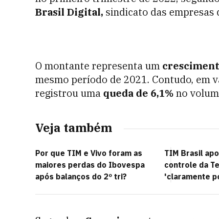
Brasil Digital,
sindicato das empresas 
O montante representa um
cresciment
mesmo período de 2021. Contudo, em va
registrou uma
queda de 6,1%
no volume
Veja também
Por que TIM e Vivo foram as
TIM Brasil ap
maiores perdas do Ibovespa
controle da Te
após balanços do 2º tri?
'claramente po