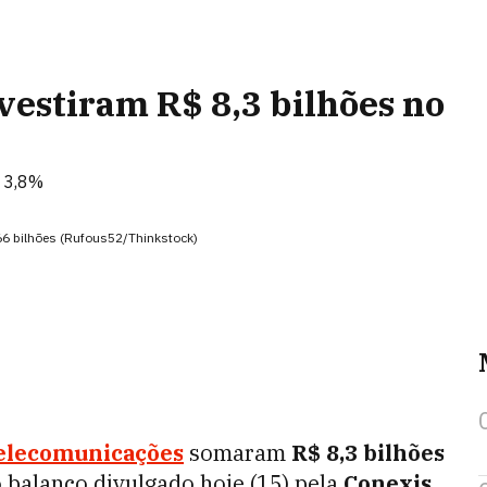
vestiram R$ 8,3 bilhões no
 3,8%
66 bilhões (Rufous52/Thinkstock)
elecomunicações
somaram
R$ 8,3 bilhões
 balanço divulgado hoje (15) pela
Conexis