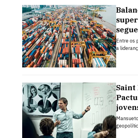
Balan
super
segue
Entre os 
a lideran
Saint
Pactu
joven
Mansueto 
geopolíti