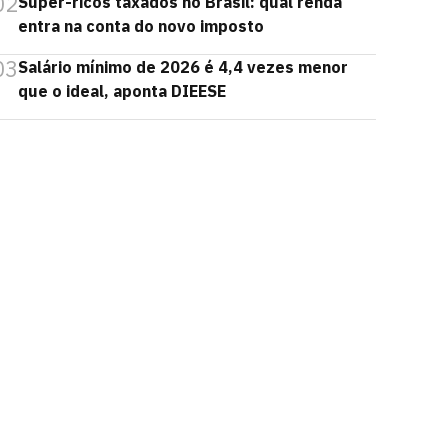
02
Super-ricos taxados no Brasil: qual renda
entra na conta do novo imposto
03
Salário mínimo de 2026 é 4,4 vezes menor
que o ideal, aponta DIEESE