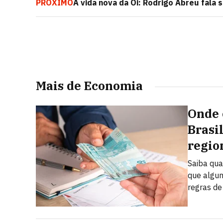
PRÓXIMO
A vida nova da Oi: Rodrigo Abreu fala
judicial
Mais de Economia
Onde 
Brasi
regio
Saiba qua
que algun
regras de