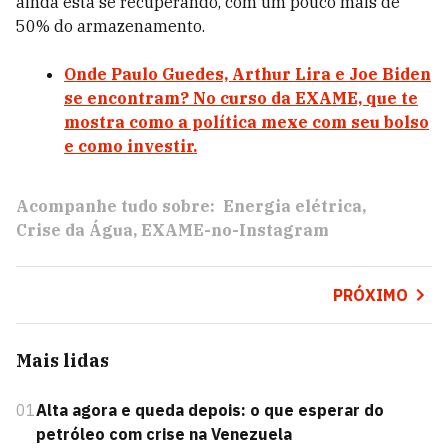
ainda está se recuperando, com um pouco mais de
50% do armazenamento.
Onde Paulo Guedes, Arthur Lira e Joe Biden
se encontram? No curso da EXAME, que te
mostra como a política mexe com seu bolso
e como investir.
Acompanhe tudo sobre:
Energia elétrica
Crise da Água
EXAME-no-Instagram
PRÓXIMO
Mais lidas
01
Alta agora e queda depois: o que esperar do
petróleo com crise na Venezuela