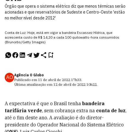
Órgão que opera o sistema elétrico diz que menos térmicas serão
acionadas e que reservatórios de Sudeste e Centro-Oeste 'estão
no melhor nível desde 2012'
Conta de Luz: Hoje, está em vigor a bandeira Escassez Hídrica, que
acrescenta custo de R$ 14,20 a cada 100 quilowatts-hora consumidos
(Brunorbs/Getty Images)
Agência O Globo
AO
Publicado em
11 de abril de 2022
17h33
.
Última atualização em
12 de abril de 2022
10h22
.
A expectativa é que o Brasil tenha
bandeira
tarifária verde
, sem cobrança extra na
conta de luz
,
até o fim deste ano. A avaliação é do diretor-
presidente do Operador Nacional do Sistema Elétrico
(
ONS
), Luiz Carlos Ciocchi.