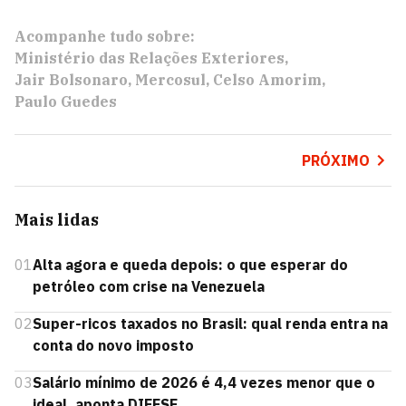
Acompanhe tudo sobre:
Ministério das Relações Exteriores
Jair Bolsonaro
Mercosul
Celso Amorim
Paulo Guedes
PRÓXIMO
Mais lidas
01
Alta agora e queda depois: o que esperar do
petróleo com crise na Venezuela
02
Super-ricos taxados no Brasil: qual renda entra na
conta do novo imposto
03
Salário mínimo de 2026 é 4,4 vezes menor que o
ideal, aponta DIEESE