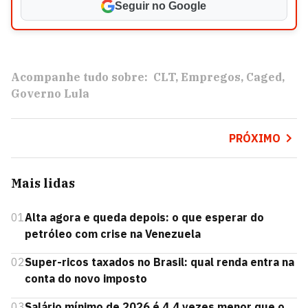
Seguir no Google
Acompanhe tudo sobre:
CLT
Empregos
Caged
Governo Lula
PRÓXIMO
Mais lidas
01
Alta agora e queda depois: o que esperar do
petróleo com crise na Venezuela
02
Super-ricos taxados no Brasil: qual renda entra na
conta do novo imposto
03
Salário mínimo de 2026 é 4,4 vezes menor que o