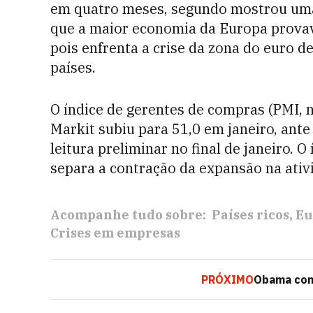
em quatro meses, segundo mostrou uma 
que a maior economia da Europa provav
pois enfrenta a crise da zona do euro 
países.
O índice de gerentes de compras (PMI, n
Markit subiu para 51,0 em janeiro, ant
leitura preliminar no final de janeiro. O
separa a contração da expansão na ativ
Acompanhe tudo sobre:
Países ricos
Eu
Crises em empresas
PRÓXIMO
Obama com