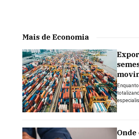
Mais de Economia
Expor
semes
movi
Enquanto 
totalizan
especiali
Onde 