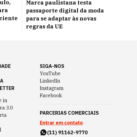
ulo,
Marca paulistana testa
ara
passaporte digital da moda
iciente
para se adaptar às novas
regras da UE
DADE
SIGA-NOS
YouTube
TA
LinkedIn
ETTER
Instagram
Facebook
 in
ra 3.0
PARCERIAS COMERCIAIS
rta
Entrar em contato
l
(11) 91162-9770