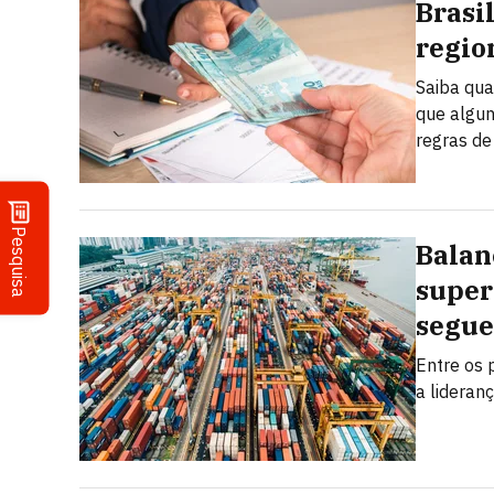
Brasi
regio
Saiba qua
que algun
regras de
Pesquisa
Balan
super
segue
Entre os 
a lideran