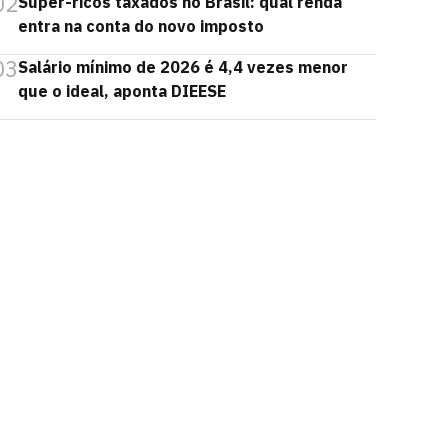
02
Super-ricos taxados no Brasil: qual renda
entra na conta do novo imposto
03
Salário mínimo de 2026 é 4,4 vezes menor
que o ideal, aponta DIEESE