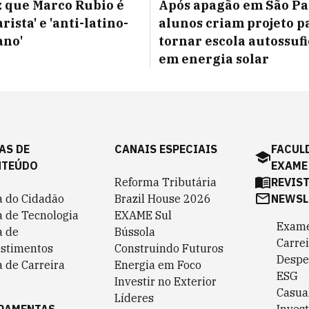
z que Marco Rubio é
Após apagão em São Pa
rista' e 'anti-latino-
alunos criam projeto p
ano'
tornar escola autossuf
em energia solar
AS DE
CANAIS ESPECIAIS
FACUL
NTEÚDO
EXAME
Reforma Tributária
REVIS
a do Cidadão
Brazil House 2026
NEWSL
a de Tecnologia
EXAME Sul
Exame
a de
Bússola
Carrei
estimentos
Construindo Futuros
Despe
 de Carreira
Energia em Foco
ESG
Investir no Exterior
Casua
Líderes