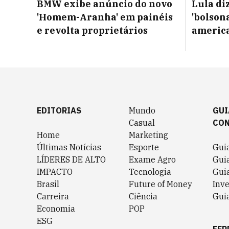
BMW exibe anúncio do novo
Lula di
'Homem-Aranha' em painéis
'bolsona
e revolta proprietários
americ
EDITORIAS
Mundo
GUI
Casual
CO
Home
Marketing
Últimas Notícias
Esporte
Gui
LÍDERES DE ALTO
Exame Agro
Gui
IMPACTO
Tecnologia
Gui
Brasil
Future of Money
Inv
Carreira
Ciência
Guia
Economia
POP
ESG