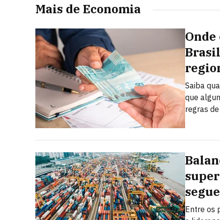
Mais de Economia
Onde 
Brasi
regio
Saiba qua
que algun
regras de
Balan
super
segue
Entre os 