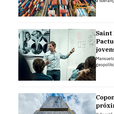
a lideran
Saint
Pactu
joven
Mansueto 
geopolíti
Copom
próxi