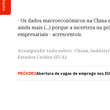
Pesquisa
- Os dados macroeconômicos na China 
ainda mais (...) porque a incerteza na p
empresariais - acrescentou.
Acompanhe tudo sobre:
China
Indústri
Estados Unidos (EUA)
PRÓXIMO
Abertura de vagas de emprego nos EUA
passado