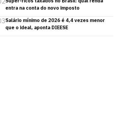
02
Super-ricos taxados no Brasil: qual renda
entra na conta do novo imposto
03
Salário mínimo de 2026 é 4,4 vezes menor
que o ideal, aponta DIEESE