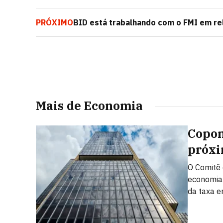
PRÓXIMO
BID está trabalhando com o FMI em rel
Goldfajn
Mais de Economia
Copom
próxi
O Comitê 
economia 
da taxa 