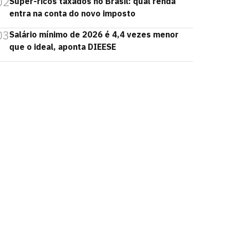
02
Super-ricos taxados no Brasil: qual renda
entra na conta do novo imposto
03
Salário mínimo de 2026 é 4,4 vezes menor
que o ideal, aponta DIEESE