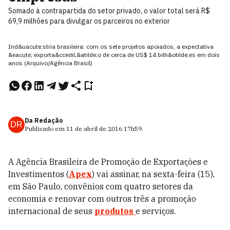
Somado à contrapartida do setor privado, o valor total será R$
69,9 milhões para divulgar os parceiros no exterior
Ind&uacute;stria brasileira: com os sete projetos apoiados, a expectativa
&eacute; exporta&ccedil;&atilde;o de cerca de US$ 14 bilh&otilde;es em dois
anos (Arquivo/Agência Brasil)
Da Redação
DR
Publicado em
11 de abril de 2016
17h59
.
A Agência Brasileira de Promoção de Exportações e
Investimentos (
Apex
) vai assinar, na sexta-feira (15),
em São Paulo, convênios com quatro setores da
economia e renovar com outros três a promoção
internacional de seus
produtos
e serviços.