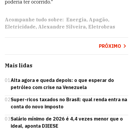
poderia ter ocorrido."
Acompanhe tudo sobre:
Energia
Apagão
Eletricidade
Alexandre Silveira
Eletrobras
PRÓXIMO
Mais lidas
01
Alta agora e queda depois: o que esperar do
petróleo com crise na Venezuela
02
Super-ricos taxados no Brasil: qual renda entra na
conta do novo imposto
03
Salário mínimo de 2026 é 4,4 vezes menor que o
ideal, aponta DIEESE