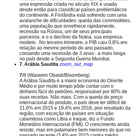
uma expressão criada no século XIX e usada
desde então para classificar países problemáticos
do continente. A Finlândia está sofrendo com uma
avalanche de dificuldades: queda das commodities,
uma população que envelhece rapidamente,
recessão na Rússia, um de seus principais
parceiros, e o o declínio da Nokia, sua empresa-
modelo. No terceiro trimestre, o PIB caiu 0,8% em
relação ao mesmo período do ano passado,
coroando uma recessão de 3 anos - a mais longa
no país desde a Segunda Guerra Mundial.
7. Arábia Saudita
zoom_out_map
7
/8
(Waseem Obaidi/Bloomberg)
A Arábia Saudita é a maior economia do Oriente
Médio e por muito tempo pôde contar com o
dinheiro fácil do petróleo, responsável por 80% de
suas receitas. Não mais. Com a queda do preço
internacional do produto, o país deve ter déficit de
21,6% em 2015 e 19,4% em 2016, pior resultado da
região, com exceção de países em situação
calamitosa como Líbia e Iraque, diz o Fundo
Monetário Internacional (FMI). O crescimento ainda
resiste, mas em patamares bem menores do que no
passado recente (3,4% em 2015 contra média