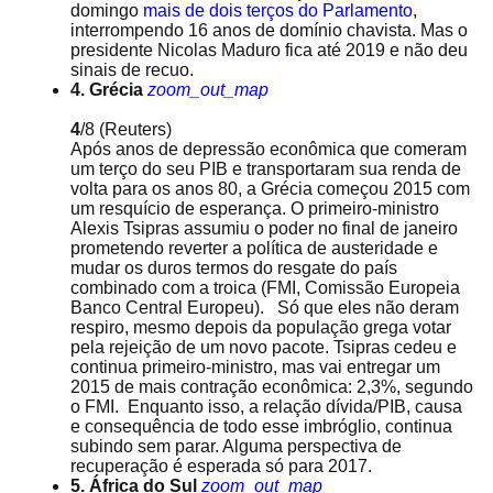
domingo
mais de dois terços do Parlamento
,
interrompendo 16 anos de domínio chavista. Mas o
presidente Nicolas Maduro fica até 2019 e não deu
sinais de recuo.
4. Grécia
zoom_out_map
4
/8
(Reuters)
Após anos de depressão econômica que comeram
um terço do seu PIB e transportaram sua renda de
volta para os anos 80, a Grécia começou 2015 com
um resquício de esperança. O primeiro-ministro
Alexis Tsipras assumiu o poder no final de janeiro
prometendo reverter a política de austeridade e
mudar os duros termos do resgate do país
combinado com a troica (FMI, Comissão Europeia
Banco Central Europeu). Só que eles não deram
respiro, mesmo depois da população grega votar
pela rejeição de um novo pacote. Tsipras cedeu e
continua primeiro-ministro, mas vai entregar um
2015 de mais contração econômica: 2,3%, segundo
o FMI. Enquanto isso, a relação dívida/PIB, causa
e consequência de todo esse imbróglio, continua
subindo sem parar. Alguma perspectiva de
recuperação é esperada só para 2017.
5. África do Sul
zoom_out_map