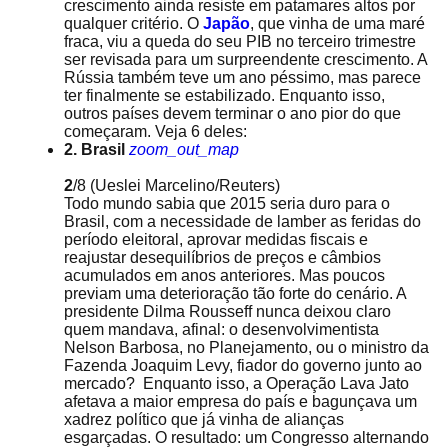
crescimento ainda resiste em patamares altos por
qualquer critério. O
Japão
, que vinha de uma maré
fraca, viu a queda do seu PIB no terceiro trimestre
ser revisada para um surpreendente crescimento. A
Rússia também teve um ano péssimo, mas parece
ter finalmente se estabilizado. Enquanto isso,
outros países devem terminar o ano pior do que
começaram. Veja 6 deles:
2. Brasil
zoom_out_map
2
/8
(Ueslei Marcelino/Reuters)
Todo mundo sabia que 2015 seria duro para o
Brasil, com a necessidade de lamber as feridas do
período eleitoral, aprovar medidas fiscais e
reajustar desequilíbrios de preços e câmbios
acumulados em anos anteriores. Mas poucos
previam uma deterioração tão forte do cenário. A
presidente Dilma Rousseff nunca deixou claro
quem mandava, afinal: o desenvolvimentista
Nelson Barbosa, no Planejamento, ou o ministro da
Fazenda Joaquim Levy, fiador do governo junto ao
mercado? Enquanto isso, a Operação Lava Jato
afetava a maior empresa do país e bagunçava um
xadrez político que já vinha de alianças
esgarçadas. O resultado: um Congresso alternando