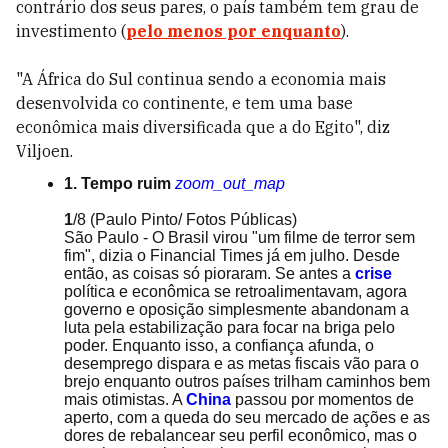
contrário dos seus pares, o país também tem grau de
investimento (
pelo menos por enquanto
).
"A África do Sul continua sendo a economia mais
desenvolvida co continente, e tem uma base
econômica mais diversificada que a do Egito", diz
Viljoen.
1. Tempo ruim
zoom_out_map
1
/8
(Paulo Pinto/ Fotos Públicas)
São Paulo - O Brasil virou "um filme de terror sem
fim", dizia o Financial Times já em julho. Desde
então, as coisas só pioraram. Se antes a
crise
política e econômica se retroalimentavam, agora
governo e oposição simplesmente abandonam a
luta pela estabilização para focar na briga pelo
poder. Enquanto isso, a confiança afunda, o
desemprego dispara e as metas fiscais vão para o
brejo enquanto outros países trilham caminhos bem
mais otimistas. A
China
passou por momentos de
aperto, com a queda do seu mercado de ações e as
dores de rebalancear seu perfil econômico, mas o