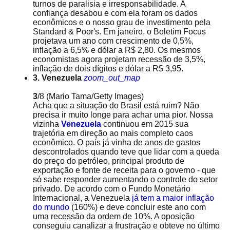
turnos de paralisia e irresponsabilidade. A
confiança desabou e com ela foram os dados
econômicos e o nosso grau de investimento pela
Standard & Poor's. Em janeiro, o Boletim Focus
projetava um ano com crescimento de 0,5%,
inflação a 6,5% e dólar a R$ 2,80. Os mesmos
economistas agora projetam recessão de 3,5%,
inflação de dois dígitos e dólar a R$ 3,95.
3. Venezuela
zoom_out_map
3
/8
(Mario Tama/Getty Images)
Acha que a situação do Brasil está ruim? Não
precisa ir muito longe para achar uma pior. Nossa
vizinha
Venezuela
continuou em 2015 sua
trajetória em direção ao mais completo caos
econômico. O país já vinha de anos de gastos
descontrolados quando teve que lidar com a queda
do preço do petróleo, principal produto de
exportação e fonte de receita para o governo - que
só sabe responder aumentando o controle do setor
privado. De acordo com o Fundo Monetário
Internacional, a Venezuela
já tem a maior inflação
do mundo
(160%) e deve concluir este ano com
uma recessão da ordem de 10%. A oposição
conseguiu canalizar a frustração e obteve no último