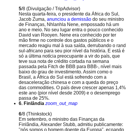
5
/8
(Divulgação / TripAdvisor)
Nesta quarta-feira, o presidente da África do Sul,
Jacob Zuma,
anunciou a demissão
do seu ministro
de Finanças, Nhlanhla Nene, empossado há um
ano e meio. No seu lugar entra o pouco conhecido
David van Rooyen. Nene era conhecido por ter
mão firme no controle dos gastos públicos e o
mercado reagiu mal à sua saída, derrubando o rand
sul-africano para seu pior nível da história. E está é
só a última notícia preocupante a vir do país, que
teve sua nota de crédito cortada na semana
passada pela Fitch de BBB para BBB-, nível mais
baixo do grau de investimento. Assim como o
Brasil, a África do Sul está sofrendo com a
desaceleração chinesa e com a queda do preço
das commodities. O país deve crescer apenas 1,4%
este ano (pior nível desde 2009) e o desemprego
passa de 25%.
6. Finlândia
zoom_out_map
6
/8
(Thinkstock)
Em setembro, o ministro das Finanças da
Finlândia, Alexander Stubb, admitiu publicamente:
"nós somos o homem doente da Europa", ecoando