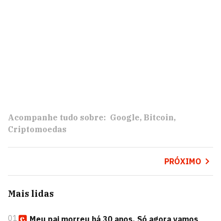
Acompanhe tudo sobre:
Google
Bitcoin
Criptomoedas
PRÓXIMO
Mais lidas
01
Meu pai morreu há 30 anos. Só agora vamos