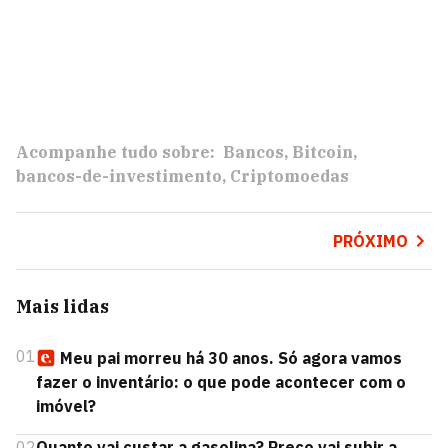
Acompanhe tudo sobre:
Bancos
Bitcoin
bancos-de-investimento
Criptomoedas
PRÓXIMO
Mais lidas
01
Meu pai morreu há 30 anos. Só agora vamos
fazer o inventário: o que pode acontecer com o
imóvel?
02
Quanto vai custar a gasolina? Preço vai subir a