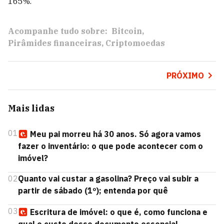
165%.
Acompanhe tudo sobre:
Bitcoin
Pirâmides financeiras
Criptomoedas
PRÓXIMO
Mais lidas
01
Meu pai morreu há 30 anos. Só agora vamos
fazer o inventário: o que pode acontecer com o
imóvel?
02
Quanto vai custar a gasolina? Preço vai subir a
partir de sábado (1º); entenda por quê
03
Escritura de imóvel: o que é, como funciona e