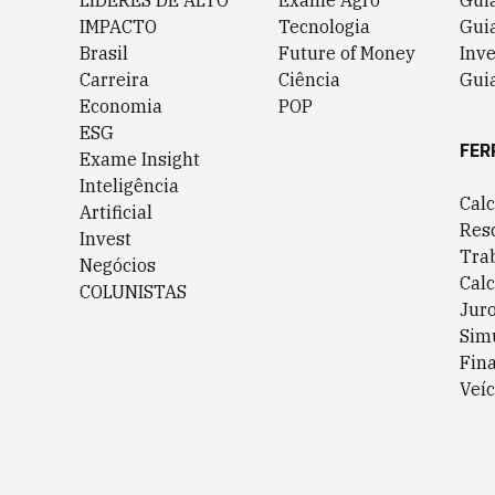
LÍDERES DE ALTO
Exame Agro
Gui
IMPACTO
Tecnologia
Gui
Brasil
Future of Money
Inv
Carreira
Ciência
Guia
Economia
POP
ESG
FER
Exame Insight
Inteligência
Cal
Artificial
Res
Invest
Tra
Negócios
Cal
COLUNISTAS
Jur
Sim
Fin
Veíc