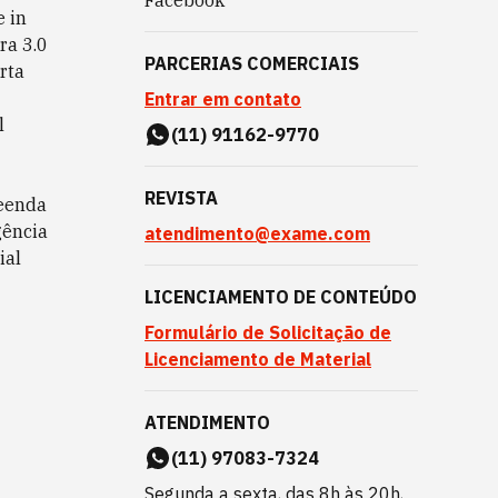
Facebook
 in
ra 3.0
PARCERIAS COMERCIAIS
rta
Entrar em contato
l
(11) 91162-9770
REVISTA
eenda
gência
atendimento@exame.com
ial
LICENCIAMENTO DE CONTEÚDO
Formulário de Solicitação de
Licenciamento de Material
ATENDIMENTO
(11) 97083-7324
Segunda a sexta, das 8h às 20h,