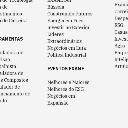
a de Tecnologia
EXAME Sul
Exame
a de
Bússola
Carrei
estimentos
Construindo Futuros
Despe
 de Carreira
Energia em Foco
ESG
Investir no Exterior
Casua
Líderes
RAMENTAS
Invest
Extraordinários
Agro
Negócios em Luta
culadora de
Empr
Política Industrial
cisão
Inteli
balhista
Artific
EVENTOS EXAME
culadora de
os Compostos
Melhores e Maiores
ulador de
Melhores do ESG
anciamento de
Negócios em
ulo
Expansão