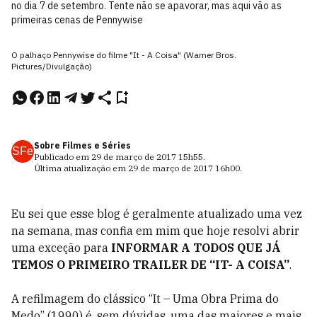
no dia 7 de setembro. Tente não se apavorar, mas aqui vão as
primeiras cenas de Pennywise
O palhaço Pennywise do filme "It - A Coisa" (Warner Bros.
Pictures/Divulgação)
Sobre Filmes e Séries
SFe
Publicado em
29 de março de 2017
15h55
.
Última atualização em
29 de março de 2017
16h00
.
Eu sei que esse blog é geralmente atualizado uma vez
na semana, mas confia em mim que hoje resolvi abrir
uma exceção para
INFORMAR A TODOS QUE JÁ
TEMOS O PRIMEIRO TRAILER DE “IT- A COISA”
.
A refilmagem do clássico “It – Uma Obra Prima do
Medo” (1990) é, sem dúvidas, uma das maiores e mais