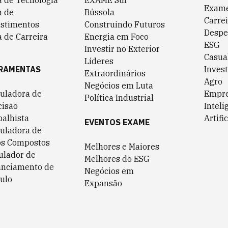
a de Tecnologia
EXAME Sul
Exame
a de
Bússola
Carrei
estimentos
Construindo Futuros
Despe
 de Carreira
Energia em Foco
ESG
Investir no Exterior
Casua
Líderes
RAMENTAS
Invest
Extraordinários
Agro
Negócios em Luta
culadora de
Empr
Política Industrial
cisão
Inteli
balhista
Artific
EVENTOS EXAME
culadora de
os Compostos
Melhores e Maiores
ulador de
Melhores do ESG
anciamento de
Negócios em
ulo
Expansão