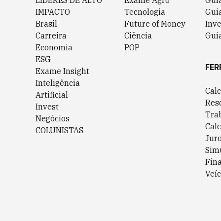
LÍDERES DE ALTO
Exame Agro
Gui
IMPACTO
Tecnologia
Gui
Brasil
Future of Money
Inv
Carreira
Ciência
Guia
Economia
POP
ESG
FER
Exame Insight
Inteligência
Cal
Artificial
Res
Invest
Tra
Negócios
Cal
COLUNISTAS
Jur
Sim
Fin
Veíc