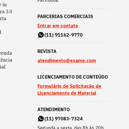
Facebook
 in
ra 3.0
PARCERIAS COMERCIAIS
rta
Entrar em contato
l
(11) 91162-9770
REVISTA
eenda
gência
atendimento@exame.com
ial
LICENCIAMENTO DE CONTEÚDO
Formulário de Solicitação de
Licenciamento de Material
ATENDIMENTO
(11) 97083-7324
Segunda a sexta, das 8h às 20h,