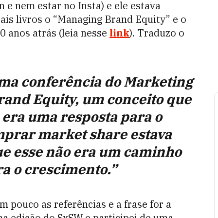
 e nem estar no Insta) e ele estava
pais livros o “Managing Brand Equity” e o
0 anos atrás (leia nesse
link
). Traduzo o
uma conferência do Marketing
Brand Equity, um conceito que
e era uma resposta para o
prar market share estava
ue esse não era um caminho
ra o crescimento.”
 pouco as referências e a frase for a
tima edição do SxSW e participei de uma