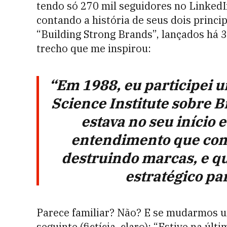
tendo só 270 mil seguidores no LinkedIn
contando a história de seus dois princi
“Building Strong Brands”, lançados há 3
trecho que me inspirou:
“Em 1988, eu participei 
Science Institute sobre 
estava no seu início 
entendimento que com
destruindo marcas, e q
estratégico pa
Parece familiar? Não? E se mudarmos um
seguinte (fictícia, claro): “Estive na úl