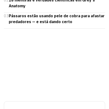
02
18 mentiras e verdades científicas em Grey's
Anatomy
03
Pássaros estão usando pele de cobra para afastar
predadores — e está dando certo