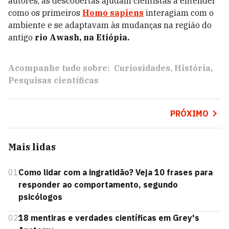
autores, as descobertas ajudam cientistas a entender
como os primeiros
Homo sapiens
interagiam com o
ambiente e se adaptavam às mudanças na região do
antigo
rio Awash, na Etiópia.
Acompanhe tudo sobre:
Curiosidades
História
Pesquisas científicas
PRÓXIMO
Mais lidas
01
Como lidar com a ingratidão? Veja 10 frases para
responder ao comportamento, segundo
psicólogos
02
18 mentiras e verdades científicas em Grey's