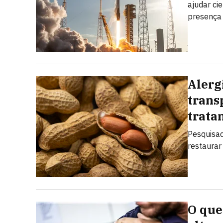
ajudar ci
presença 
Alerg
trans
trata
Pesquisad
restaurar
O que