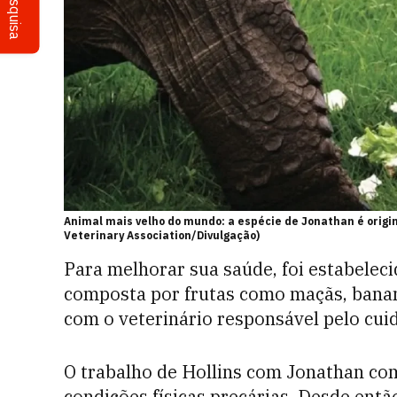
Pesquisa
Animal mais velho do mundo: a espécie de Jonathan é origin
Veterinary Association/Divulgação)
Para melhorar sua saúde, foi estabeleci
composta por frutas como maçãs, banan
com o veterinário responsável pelo cuid
O trabalho de Hollins com Jonathan c
condições físicas precárias. Desde entã