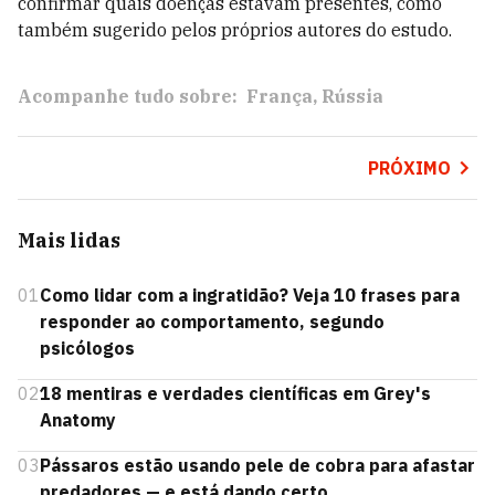
confirmar quais doenças estavam presentes, como
também sugerido pelos próprios autores do estudo.
Acompanhe tudo sobre:
França
Rússia
PRÓXIMO
Mais lidas
01
Como lidar com a ingratidão? Veja 10 frases para
responder ao comportamento, segundo
psicólogos
02
18 mentiras e verdades científicas em Grey's
Anatomy
03
Pássaros estão usando pele de cobra para afastar
predadores — e está dando certo