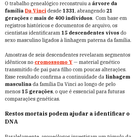
O trabalho genealógico reconstruiu a
árvore da
família
Da Vinci
desde
1331
, abrangendo
21
gerações
e
mais de
400 indivíduos
. Com base em
registros históricos e documentos de arquivo, os
cientistas identificaram
15 descendentes vivos
do
sexo masculino ligados à linhagem paterna da família.
Amostras de seis descendentes revelaram segmentos
idênticos no
cromossomo Y
— material genético
transmitido de pai para filho com poucas alterações.
Esse resultado confirma a continuidade da
linhagem
masculina
da família Da Vinci ao longo de pelo
menos
15 gerações
, o que é essencial para futuras
comparações genéticas.
Restos mortais podem ajudar a identificar o
DNA
Paralelamente, arqueólogos investigam um túmulo da