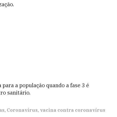
zação.
a para a população quando a fase 3 é
ro sanitário.
as
Coronavírus
vacina contra coronavírus