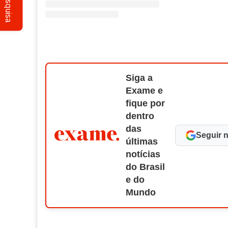
Pesquisa
Siga a
Exame e
fique por
dentro
das
Seguir 
últimas
notícias
do Brasil
e do
Mundo