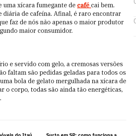
e uma xícara fumegante de
café
cai bem.
 diária de cafeína. Afinal, é raro encontrar
 que faz de nós não apenas o maior produtor
gundo maior consumidor.
 frio e servido com gelo, a cremosas versões
ão faltam são pedidas geladas para todos os
az uma bola de gelato mergulhada na xícara de
r o corpo, todas são ainda tão energéticas,
.
móveis do Itaú
Surto em SP: como funciona a