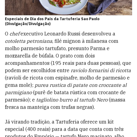
Especiais de Dia dos Pais da Tartuferia Sao Paolo
(Divulgação/Divulgação)
O
chef
executivo Leonardo Russi desenvolveu a
cotoletta petroniana
, filé mignon à milanesa com
molho parmesão tartufato, presunto Parma e
mozzarella de búfala. O prato com dois
acompanhamentos (195 reais para duas pessoas), que
podem ser escolhidos entre
raviolo fornarini di ricotta
(ravioli de ricota com espinafre, molho de parmesão e
gema mole);
purea rustica di patate con croccante al
parmigiano
(purê de batata rústica com crocante de
parmesão); e
tagliolino burro al tartufo Nero
(massa
fresca na manteiga com trufas negras).
Já virando tradição, a Tartuferia oferece um kit
especial (400 reais) para a data que conta com três
produtos do Empório — tartufo Nero macinato, alho