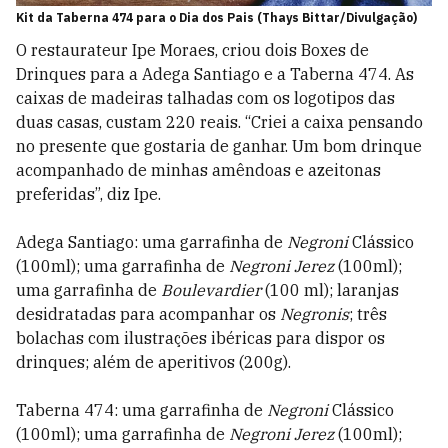
Kit da Taberna 474 para o Dia dos Pais (Thays Bittar/Divulgação)
O restaurateur Ipe Moraes, criou dois Boxes de
Drinques para a Adega Santiago e a Taberna 474. As
caixas de madeiras talhadas com os logotipos das
duas casas, custam 220 reais. “Criei a caixa pensando
no presente que gostaria de ganhar. Um bom drinque
acompanhado de minhas amêndoas e azeitonas
preferidas”, diz Ipe.
Adega Santiago: uma garrafinha de
Negroni
Clássico
(100ml); uma garrafinha de
Negroni Jerez
(100ml);
uma garrafinha de
Boulevardier
(100 ml); laranjas
desidratadas para acompanhar os
Negronis
; três
bolachas com ilustrações ibéricas para dispor os
drinques; além de aperitivos (200g).
Taberna 474: uma garrafinha de
Negroni
Clássico
(100ml); uma garrafinha de
Negroni Jerez
(100ml);