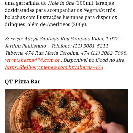
uma garrafinha de
Hole in One
(100ml); laranjas
desidratadas para acompanhar os
Negronis
; três
bolachas com ilustrações lusitanas para dispor os
drinques; além de Aperitivos (200g).
Serviço:
Adega Santiago Rua Sampaio Vidal, 1.072
–
Jardim Paulistano – Telefone: (11) 3081-5211.
Taberna 474 Rua Maria Carolina, 474 (11) 3062-7098.
www.taberna474.com.br
. Disponível no iFood no site
https://delivery.menew.com.br/taberna-474
QT Pizza Bar