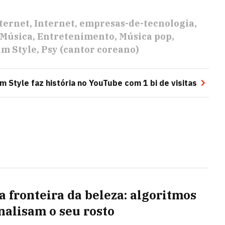
ternet
Internet
empresas-de-tecnologia
Música
Entretenimento
Música pop
m Style
Psy (cantor coreano)
 Style faz história no YouTube com 1 bi de visitas
a fronteira da beleza: algoritmos
nalisam o seu rosto