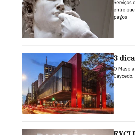
Serviços d
entre que
pagos
3 dic
O Masp ap
Caycedo, 
EXCLU