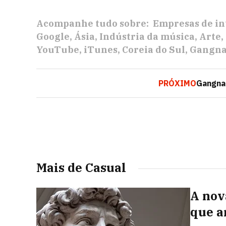
Acompanhe tudo sobre:
Empresas de in
Google
Ásia
Indústria da música
Arte
YouTube
iTunes
Coreia do Sul
Gangna
PRÓXIMO
Gangnam
Mais de Casual
A nov
que a