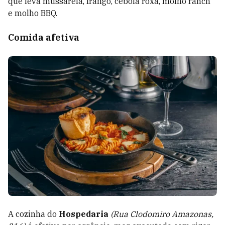
que leva mussarela, frango, cebola roxa, molho ranch
e molho BBQ.
Comida afetiva
A cozinha do
Hospedaria
(Rua Clodomiro Amazonas,