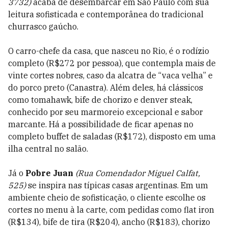
3732)
acaba de desembarcar em São Paulo com sua
leitura sofisticada e contemporânea do tradicional
churrasco gaúcho.
O carro-chefe da casa, que nasceu no Rio, é o rodízio
completo (R$272 por pessoa), que contempla mais de
vinte cortes nobres, caso da alcatra de “vaca velha” e
do porco preto (Canastra). Além deles, há clássicos
como tomahawk, bife de chorizo e denver steak,
conhecido por seu marmoreio excepcional e sabor
marcante. Há a possibilidade de ficar apenas no
completo buffet de saladas (R$172), disposto em uma
ilha central no salão.
Já o
Pobre Juan
(Rua Comendador Miguel Calfat,
525)
se inspira nas típicas casas argentinas. Em um
ambiente cheio de sofisticação, o cliente escolhe os
cortes no menu à la carte, com pedidas como flat iron
(R$134), bife de tira (R$204), ancho (R$183), chorizo