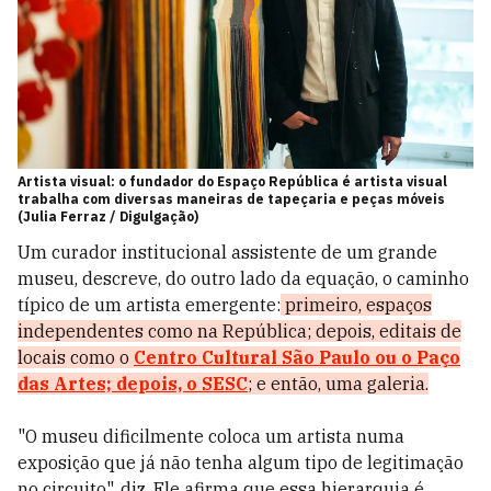
Artista visual: o fundador do Espaço República é artista visual
trabalha com diversas maneiras de tapeçaria e peças móveis
(Julia Ferraz / Digulgação)
Um curador institucional assistente de um grande
museu, descreve, do outro lado da equação, o caminho
típico de um artista emergente:
primeiro, espaços
independentes como na República; depois, editais de
locais como o
Centro Cultural São Paulo ou o Paço
das Artes; depois, o SESC
; e então, uma galeria.
"O museu dificilmente coloca um artista numa
exposição que já não tenha algum tipo de legitimação
no circuito", diz. Ele afirma que essa hierarquia é