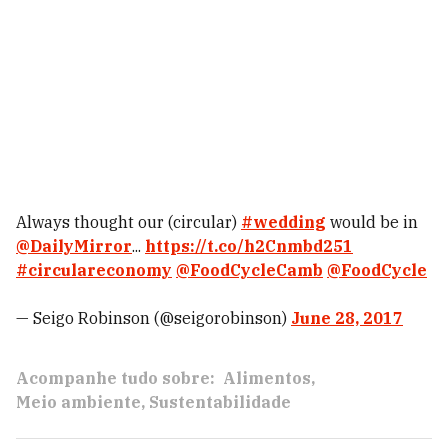
Always thought our (circular)
#wedding
would be in
@DailyMirror
...
https://t.co/h2Cnmbd251
#circulareconomy
@FoodCycleCamb
@FoodCycle
— Seigo Robinson (@seigorobinson)
June 28, 2017
Acompanhe tudo sobre:
Alimentos
Meio ambiente
Sustentabilidade