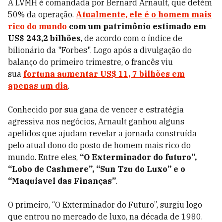
A LVMH é comandada por Bernard Arnault, que detém
50% da operação.
Atualmente, ele é o homem mais
rico do mundo
com um patrimônio estimado em
US$ 243,2 bilhões
, de acordo com o índice de
bilionário da "Forbes".
Logo após a divulgação do
balanço do primeiro trimestre, o francês viu
sua
fortuna aumentar US$ 11, 7 bilhões em
apenas um dia
.
Conhecido por sua gana de vencer e estratégia
agressiva nos negócios, Arnault ganhou alguns
apelidos que ajudam revelar a jornada construída
pelo atual dono do posto de homem mais rico do
mundo. Entre eles,
“O Exterminador do futuro”,
“Lobo de Cashmere”, “Sun Tzu do Luxo” e o
“Maquiavel das Finanças”
.
O primeiro, “O Exterminador do Futuro”, surgiu logo
que entrou no mercado de luxo, na década de 1980.