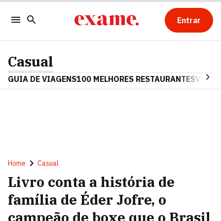
Entrar
Casual
GUIA DE VIAGENS
100 MELHORES RESTAURANTES
VINHO
Home
Casual
Livro conta a história de
família de Éder Jofre, o
campeão de boxe que o Brasil