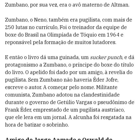
Zumbano, por sua vez, era o avô materno de Altman.
Zumbano, o Neno, também era pugilista, com mais de
250 lutas no currículo, Foi o treinador da equipe de
boxe do Brasil na Olimpíada de Tóquio em 1964 e
reponsável pela formação de muitos lutadores.
E então o livro dá uma guinada, um
sucker punch
, e dá
protagonismo a Zumbano, o príncipe do boxe do título
do livro. O apelido foi dado por um amigo, à revelia do
pugilista. Sem Zumbano não haveria Éder Jofre,
escreve o autor. A começar pelo nome. Militante
comunista, Zumbano adotou na clandestinidade
durante o governo de Getúlio Vargas o pseudônimo de
Frank Éder, emprestado de um pugilista austríaco,
que ele lera em um jornal. A alcunha foi resgatada na
hora de batizar o sobrinho.
Amigo de Jorge Aamado e Oswald de