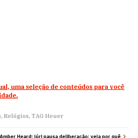
al, uma seleção de conteúdos para você
idade.
s
Relógios
TAG Heuer
Amber Heard: júri pausa deliberação; veja por quê