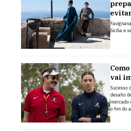
prepa
evita
Favignana
Sicília e 
Como 
vai i
Sucesso d
desafio d
mercado d
o fim do 