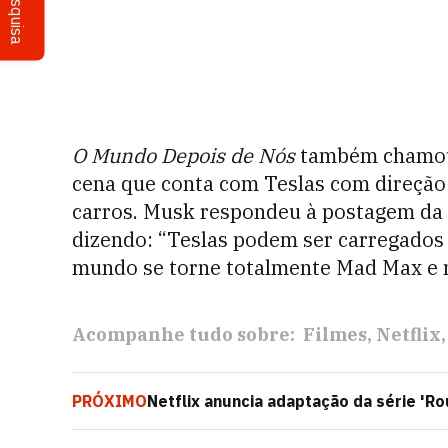
Pesquisa
O Mundo Depois de Nós
também chamou
cena que conta com Teslas com direçã
carros. Musk respondeu à postagem da c
dizendo: “Teslas podem ser carregados 
mundo se torne totalmente Mad Max e n
Acompanhe tudo sobre:
Filmes
Netflix
PRÓXIMO
Netflix anuncia adaptação da série '
para 2024