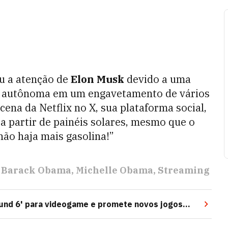
 a atenção de
Elon Musk
devido a uma
o autônoma em um engavetamento de vários
ena da Netflix no X, sua plataforma social,
a partir de painéis solares, mesmo que o
ão haja mais gasolina!”
Barack Obama
Michelle Obama
Streaming
Round 6' para videogame e promete novos jogos