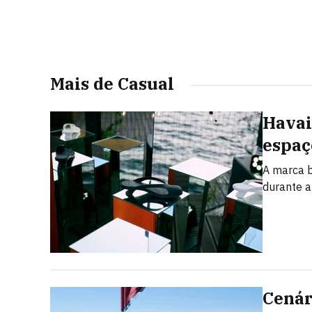
Mais de Casual
Havai
espaç
A marca b
durante 
Cenári