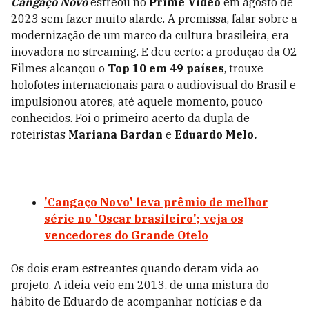
Cangaço Novo
estreou no
Prime Video
em agosto de
2023 sem fazer muito alarde. A premissa, falar sobre a
modernização de um marco da cultura brasileira, era
inovadora no streaming. E deu certo: a produção da O2
Filmes alcançou o
Top 10 em 49 países
, trouxe
holofotes internacionais para o audiovisual do Brasil e
impulsionou atores, até aquele momento, pouco
conhecidos. Foi o primeiro acerto da dupla de
roteiristas
Mariana Bardan
e
Eduardo Melo.
'Cangaço Novo' leva prêmio de melhor
série no 'Oscar brasileiro'; veja os
vencedores do Grande Otelo
Os dois eram estreantes quando deram vida ao
projeto. A ideia veio em 2013, de uma mistura do
hábito de Eduardo de acompanhar notícias e da