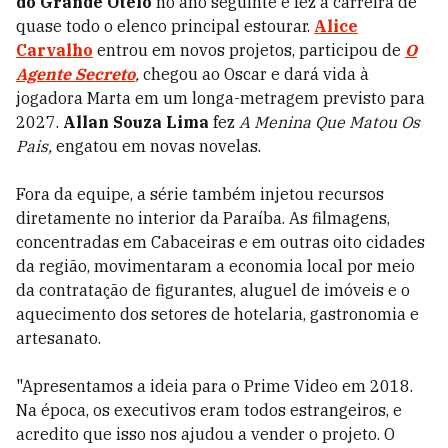
do Grande Otelo
no ano seguinte e fez a carreira de
quase todo o elenco principal estourar.
Alice
Carvalho
entrou em novos projetos, participou de
O
Agente Secreto
,
chegou ao Oscar e dará vida à
jogadora Marta em um longa-metragem previsto para
2027.
Allan Souza Lima
fez
A Menina Que Matou Os
Pais,
engatou em novas novelas.
Fora da equipe, a série também injetou recursos
diretamente no interior da Paraíba. As filmagens,
concentradas em Cabaceiras e em outras oito cidades
da região, movimentaram a economia local por meio
da contratação de figurantes, aluguel de imóveis e o
aquecimento dos setores de hotelaria, gastronomia e
artesanato.
"Apresentamos a ideia para o Prime Video em 2018.
Na época, os executivos eram todos estrangeiros, e
acredito que isso nos ajudou a vender o projeto. O