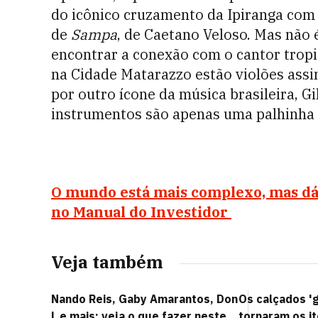
do icônico cruzamento da Ipiranga com 
de
Sampa
, de Caetano Veloso. Mas não é
encontrar a conexão com o cantor tropic
na Cidade Matarazzo estão violões assi
por outro ícone da música brasileira, Gi
instrumentos são apenas uma palhinha d
O mundo está mais complexo, mas dá
no Manual do Investidor
Veja também
Nando Reis, Gaby Amarantos, Don
Os calçados 'g
L e mais: veja o que fazer neste
tornaram os i