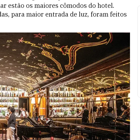
dar estão os maiores cômodos do hotel.
s, para maior entrada de luz, foram feitos