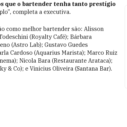
 que o bartender tenha tanto prestígio
plo”, completa a executiva.
rão como melhor bartender são: Alisson
 Todeschini (Royalty Café); Bárbara
ueno (Astro Lab); Gustavo Guedes
arla Cardoso (Aquarius Marista); Marco Ruiz
panema); Nicola Bara (Restaurante Arataca);
y & Co); e Vinicius Oliveira (Santana Bar).