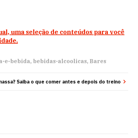
al, uma seleção de conteúdos para você
idade.
a-e-bebida
bebidas-alcoolicas
Bares
assa? Saiba o que comer antes e depois do treino