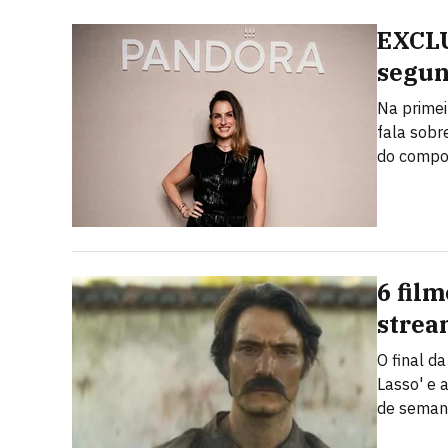
EXCLU
segun
Na primei
fala sobr
do compo
6 fil
strea
O final d
Lasso' e 
de sema