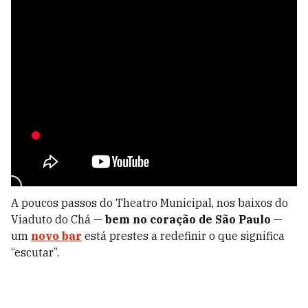
A poucos passos do Theatro Municipal, nos baixos do
Viaduto do Chá —
bem no coração de São Paulo
—
um
novo bar
está prestes a redefinir o que significa
“escutar”.