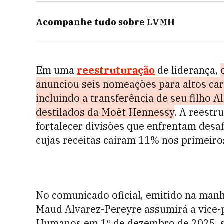
Acompanhe tudo sobre
LVMH
Em uma
reestruturação
de liderança,
anunciou seis nomeações para altos c
incluindo a transferência de seu filho 
destilados da Moët Hennessy
. A reestr
fortalecer divisões que enfrentam desaf
cujas receitas caíram 11% nos primeir
No comunicado oficial, emitido na man
Maud Alvarez-Pereyre assumirá a vice-
Humanos em 1º de dezembro de 2025, s