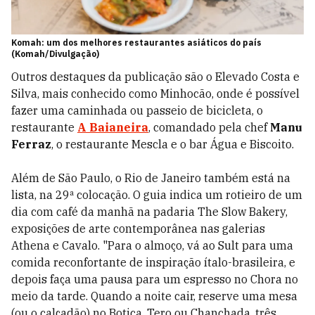
Komah: um dos melhores restaurantes asiáticos do país
(Komah/Divulgação)
Outros destaques da publicação são o Elevado Costa e
Silva, mais conhecido como Minhocão, onde é possível
fazer uma caminhada ou passeio de bicicleta, o
restaurante
A Baianeira
, comandado pela chef
Manu
Ferraz
, o restaurante Mescla e o bar Água e Biscoito.
Além de São Paulo, o Rio de Janeiro também está na
lista, na 29ª colocação. O guia indica um rotieiro de um
dia com café da manhã na padaria The Slow Bakery,
exposições de arte contemporânea nas galerias
Athena e Cavalo. "Para o almoço, vá ao Sult para uma
comida reconfortante de inspiração ítalo-brasileira, e
depois faça uma pausa para um espresso no Chora no
meio da tarde. Quando a noite cair, reserve uma mesa
(ou o calçadão) no Botica, Tero ou Chanchada, três