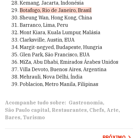
Kemang, Jacarta, Indonésia
Botafogo, Rio de Janeiro, Brasil
Sheung Wan, Hong Kong, China
Barranco, Lima, Peru
Mont Kiara, Kuala Lumpur, Malásia
Clarksville, Austin, EUA
Margit-negyed, Budapeste, Hungria
Glen Park, São Francisco, EUA
MiZa, Abu Dhabi, Emirados Árabes Unidos
Villa Devoto, Buenos Aires, Argentina
Mehrauli, Nova Délhi, Índia
Poblacion, Metro Manila, Filipinas
Acompanhe tudo sobre:
Gastronomia
São Paulo capital
Restaurantes
Chefs
Arte
Bares
Turismo
PRÓXIMO