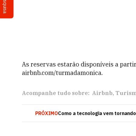
Pesquisa
As reservas estarão disponíveis a parti
airbnb.com/turmadamonica.
Acompanhe tudo sobre:
Airbnb
Turis
PRÓXIMO
Como a tecnologia vem tornando