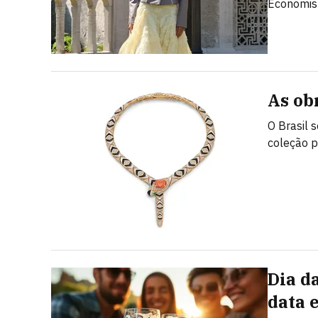
Economist
As ob
O Brasil 
coleção p
Dia d
data 