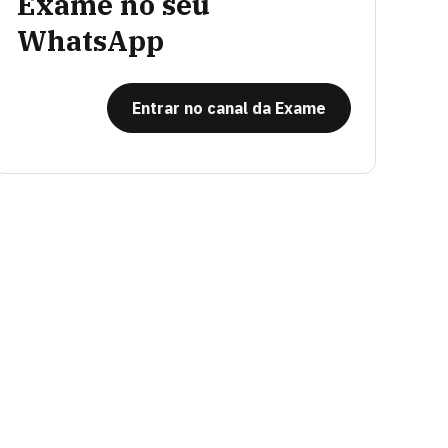
Exame no seu
WhatsApp
Entrar no canal da Exame