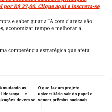
al por R$ 37,00. Clique aqui e inscreva-se
pts e saber guiar a IA com clareza são
os, economizar tempo e melhorar a
uma competência estratégica que afeta
.
tá mudando as
O que faz um projeto
 liderança — e
universitário sair do papel e
nizações devem se
vencer prêmios nacionais