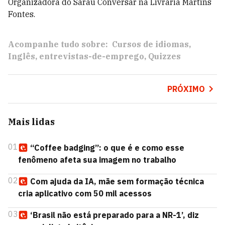
Organizadora do Sarau Conversar na Livraria Martins
Fontes.
Acompanhe tudo sobre:
Cursos de idiomas
Inglês
entrevistas-de-emprego
Quizzes
PRÓXIMO
Mais lidas
01
“Coffee badging”: o que é e como esse
fenômeno afeta sua imagem no trabalho
02
Com ajuda da IA, mãe sem formação técnica
cria aplicativo com 50 mil acessos
03
‘Brasil não está preparado para a NR-1’, diz