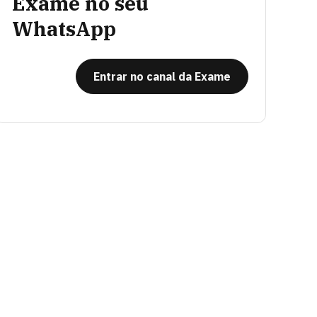
Exame no seu
WhatsApp
Entrar no canal da Exame