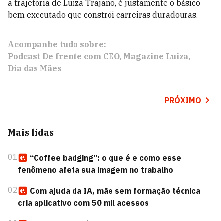
a trajetória de Luiza Trajano, é justamente o básico
bem executado que constrói carreiras duradouras.
Acompanhe tudo sobre:
Podcast De frente com CEO
Magazine Luiza
Dia das Mães
PRÓXIMO
Mais lidas
01
“Coffee badging”: o que é e como esse
fenômeno afeta sua imagem no trabalho
02
Com ajuda da IA, mãe sem formação técnica
cria aplicativo com 50 mil acessos