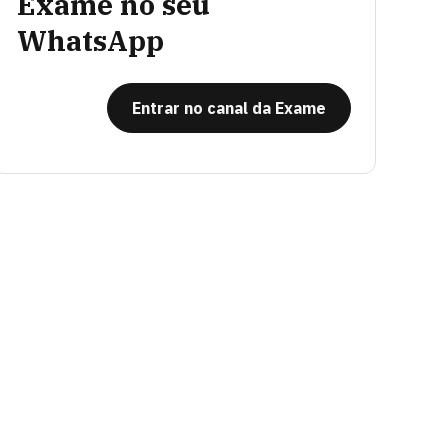
Exame no seu
WhatsApp
Entrar no canal da Exame