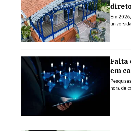
diret
Em 2026,
universid
Falta
em ca
Pesquisas
hora de c