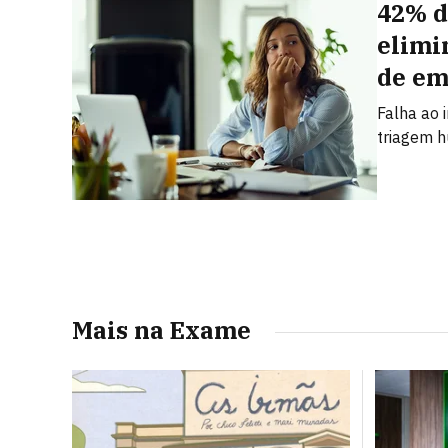
42% d
elimi
de em
Falha ao 
triagem h
Mais na Exame