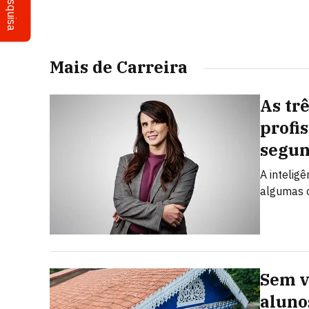
Pesquisa
Mais de Carreira
As tr
profi
segun
A intelig
algumas 
Sem v
aluno