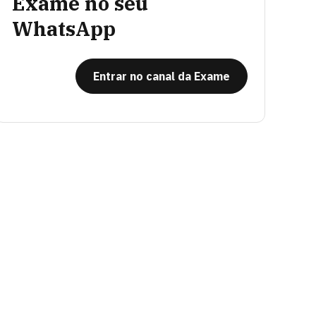
Exame no seu
WhatsApp
Entrar no canal da Exame