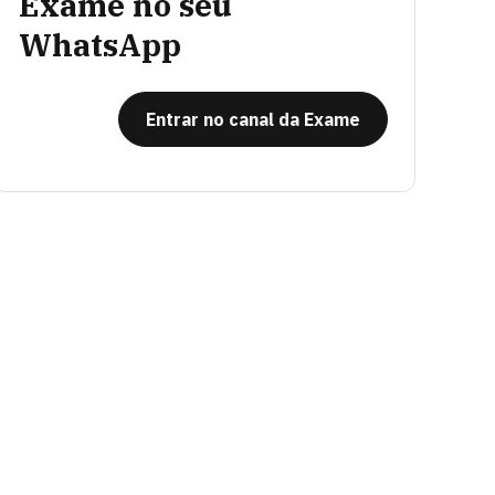
Exame no seu
WhatsApp
Entrar no canal da Exame